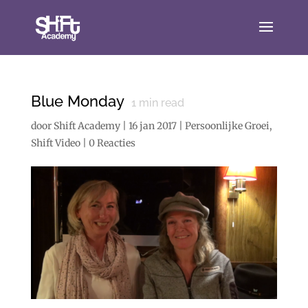
Blue Monday
1
min read
door
Shift Academy
|
16 jan 2017
|
Persoonlijke Groei
,
Shift Video
|
0 Reacties