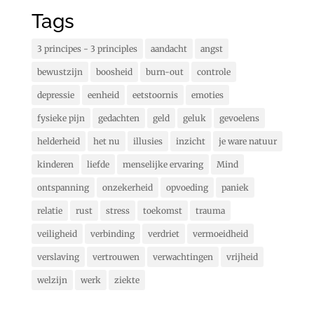
Tags
3 principes - 3 principles
aandacht
angst
bewustzijn
boosheid
burn-out
controle
depressie
eenheid
eetstoornis
emoties
fysieke pijn
gedachten
geld
geluk
gevoelens
helderheid
het nu
illusies
inzicht
je ware natuur
kinderen
liefde
menselijke ervaring
Mind
ontspanning
onzekerheid
opvoeding
paniek
relatie
rust
stress
toekomst
trauma
veiligheid
verbinding
verdriet
vermoeidheid
verslaving
vertrouwen
verwachtingen
vrijheid
welzijn
werk
ziekte