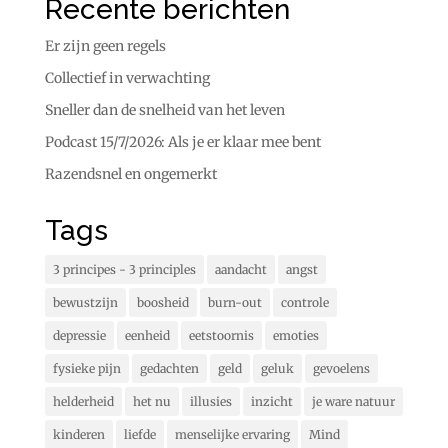
Recente berichten
Er zijn geen regels
Collectief in verwachting
Sneller dan de snelheid van het leven
Podcast 15/7/2026: Als je er klaar mee bent
Razendsnel en ongemerkt
Tags
3 principes - 3 principles
aandacht
angst
bewustzijn
boosheid
burn-out
controle
depressie
eenheid
eetstoornis
emoties
fysieke pijn
gedachten
geld
geluk
gevoelens
helderheid
het nu
illusies
inzicht
je ware natuur
kinderen
liefde
menselijke ervaring
Mind