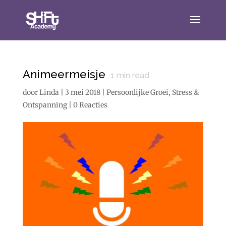
Animeermeisje
1
min read
door
Linda
|
3 mei 2018
|
Persoonlijke Groei
,
Stress &
Ontspanning
|
0 Reacties