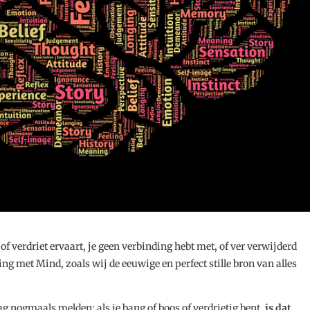
 of verdriet ervaart, je geen verbinding hebt met, of ver verwijderd
ng met Mind, zoals wij de eeuwige en perfect stille bron van alles
ag nogmaals melden: als je bang of boos of verdrietig bent,
is dat