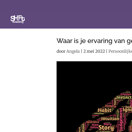
Waar is je ervaring van 
door
Angela
|
2 mei 2022
|
Persoonlijk