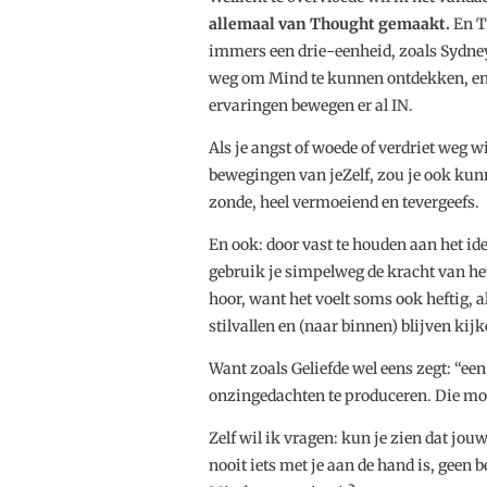
allemaal van Thought gemaakt.
En Th
immers een drie-eenheid, zoals Sydney
weg om Mind te kunnen ontdekken, en j
ervaringen bewegen er al IN.
Als je angst of woede of verdriet weg 
bewegingen van jeZelf, zou je ook kunn
zonde, heel vermoeiend en tevergeefs.
En ook: door vast te houden aan het idee
gebruik je simpelweg de kracht van he
hoor, want het voelt soms ook heftig, al
stilvallen en (naar binnen) blijven kijk
Want zoals Geliefde wel eens zegt: “e
onzingedachten te produceren. Die moe
Zelf wil ik vragen: kun je zien dat jou
nooit iets met je aan de hand is, geen 