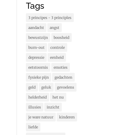
Tags
3 principes - 3 principles
aandacht
angst
bewustzijn
boosheid
burn-out
controle
depressie
eenheid
eetstoornis
emoties
fysieke pijn
gedachten
geld
geluk
gevoelens
helderheid
het nu
illusies
inzicht
je ware natuur
kinderen
liefde