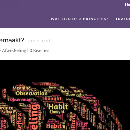
H
WAT ZIJN DE 3 PRINCIPES?
TRAIN
gemaakt?
2
min read
e Afwikkeling
|
0 Reacties