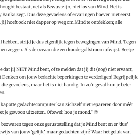
ought bestaat, net als Bewustzijn, niet los van Mind. Het is
 Banks zegt. Dus deze gevoelens of ervaringen hoeven niet eerst
ij hoeft ook niet dapper op weg om Mind te ontdekken; alle
wil hebben, strijd je dus eigenlijk tegen bewegingen van Mind. Tegen
en zeggen. Als de oceaan die een koude golfstroom afwijst. Beetje
 dat jij NIET Mind bent, of te melden dat jij dit (nog) niet ervaart,
t Denken om jouw bedachte beperkingen te verdedigen! Begrijpelijk
 die gevoelens, maar het is niet handig. In zo’n geval kun je beter
en.
en kapotte gedachtecomputer kan zichzelf niet repareren door méér
t je gewoon uitzetten. Oftewel: hou je mond.” 🙂
w bezwaren tegen onze geruststelling dat je Mind bent en er ‘dus’
bewijs van jouw ‘gelijk’, maar gedachten zijn? Waar het geluk van