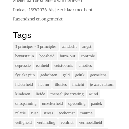
Sneller dan de snelheid van het leven
Podcast 15/7/2026: Als je er klaar mee bent
Razendsnel en ongemerkt
Tags
3 principes - 3 principles
aandacht
angst
bewustzijn
boosheid
burn-out
controle
depressie
eenheid
eetstoornis
emoties
fysieke pijn
gedachten
geld
geluk
gevoelens
helderheid
het nu
illusies
inzicht
je ware natuur
kinderen
liefde
menselijke ervaring
Mind
ontspanning
onzekerheid
opvoeding
paniek
relatie
rust
stress
toekomst
trauma
veiligheid
verbinding
verdriet
vermoeidheid