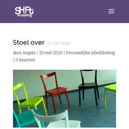
Stoel over
2
min read
door
Angela
|
23 mei 2020
|
Persoonlijke Afwikkeling
|
0 Reacties