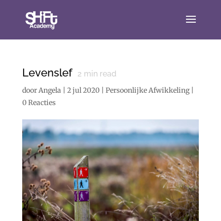
Levenslef
2
min read
door
Angela
|
2 jul 2020
|
Persoonlijke Afwikkeling
|
0 Reacties