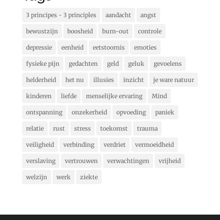
3 principes - 3 principles
aandacht
angst
bewustzijn
boosheid
burn-out
controle
depressie
eenheid
eetstoornis
emoties
fysieke pijn
gedachten
geld
geluk
gevoelens
helderheid
het nu
illusies
inzicht
je ware natuur
kinderen
liefde
menselijke ervaring
Mind
ontspanning
onzekerheid
opvoeding
paniek
relatie
rust
stress
toekomst
trauma
veiligheid
verbinding
verdriet
vermoeidheid
verslaving
vertrouwen
verwachtingen
vrijheid
welzijn
werk
ziekte