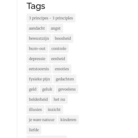
Tags
3 principes - 3 principles
aandacht
angst
bewustzijn
boosheid
burn-out
controle
depressie
eenheid
eetstoornis
emoties
fysieke pijn
gedachten
geld
geluk
gevoelens
helderheid
het nu
illusies
inzicht
je ware natuur
kinderen
liefde