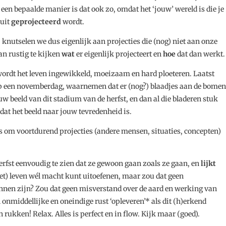
n bepaalde manier is dat ook zo, omdat het ‘jouw’ wereld is die je
nuit
geprojecteerd
wordt.
, knutselen we dus eigenlijk aan projecties die (nog) niet aan onze
an rustig te kijken
wat
er eigenlijk projecteert en
hoe
dat dan werkt.
 wordt het leven ingewikkeld, moeizaam en hard ploeteren. Laatst
 op een novemberdag, waarnemen dat er (nog?) blaadjes aan de bomen
uw beeld van dit stadium van de herfst, en dan al die bladeren stuk
at het beeld naar jouw tevredenheid is.
 is om voortdurend projecties (andere mensen, situaties, concepten)
herfst eenvoudig te zien dat ze gewoon gaan zoals ze gaan, en
lijkt
(het) leven wél macht kunt uitoefenen, maar zou dat geen
unnen zijn? Zou dat geen misverstand over de aard en werking van
 onmiddellijke en oneindige rust ‘opleveren’* als dit (h)erkend
rukken! Relax. Alles is perfect en in flow. Kijk maar (goed).