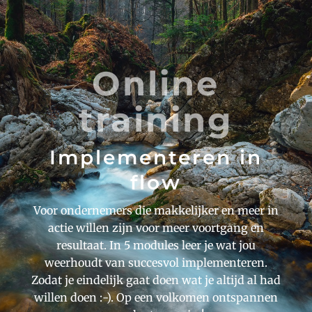
Online
training
Implementeren in
flow
Voor ondernemers die makkelijker en meer in
actie willen zijn voor meer voortgang en
resultaat. In 5 modules leer je wat jou
weerhoudt van succesvol implementeren.
Zodat je eindelijk gaat doen wat je altijd al had
willen doen :-). Op een volkomen ontspannen