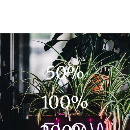
50
%
100
%