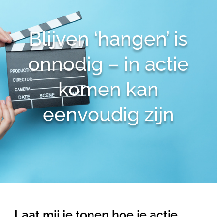
Blijven ‘hangen’ is
onnodig – in actie
komen kan
eenvoudig zijn
Laat mij je tonen hoe je actie