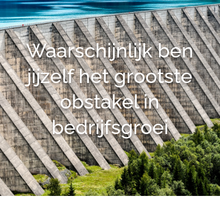
Waarschijnlijk ben
jijzelf het grootste
obstakel in
bedrijfsgroei